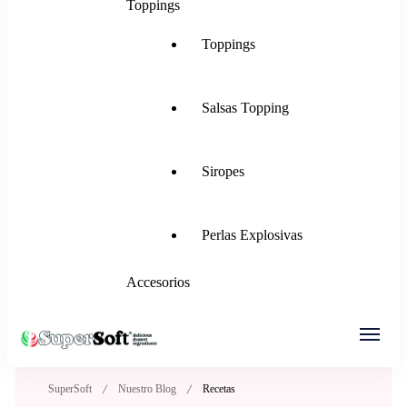
Toppings
Toppings
Salsas Topping
Siropes
Perlas Explosivas
Accesorios
SuperSoft Italia
Mezclas para Helado Suave, Frozen Yogurt,
SuperSoft
Nuestro Blog
Recetas
Gelato, Ice Rolls y más.