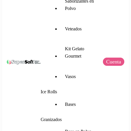
Saborizantes en
Polvo
Veteados
Kit Gelato
Gourmet
Cuenta
SuperSoft Italia
Mezclas para Helado Suave, Frozen Yogurt,
Vasos
Gelato, Ice Rolls y más.
Ice Rolls
Bases
Granizados