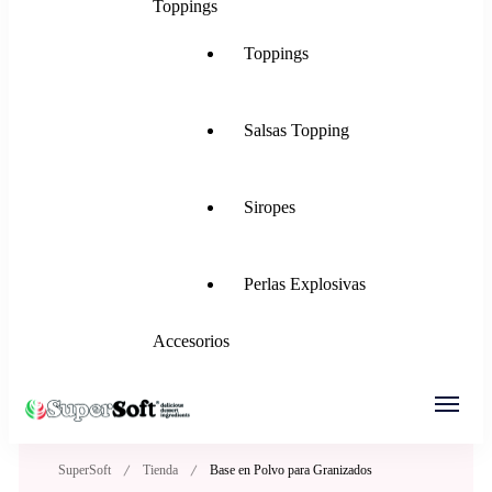
Toppings
Toppings
Salsas Topping
Siropes
Perlas Explosivas
Accesorios
SuperSoft Italia
Mezclas para Helado Suave, Frozen Yogurt,
SuperSoft
Tienda
Base en Polvo para Granizados
Gelato, Ice Rolls y más.