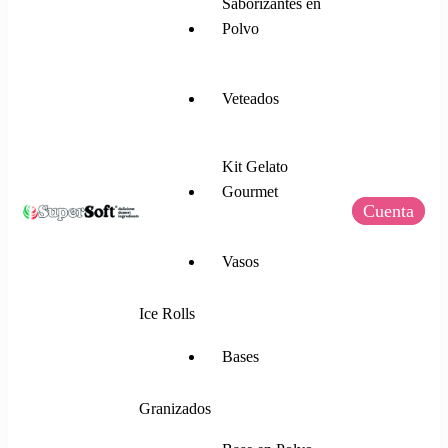
Saborizantes en
Polvo
Veteados
Kit Gelato
Gourmet
Cuenta
SuperSoft Italia
Mezclas para Helado Suave, Frozen Yogurt,
Vasos
Gelato, Ice Rolls y más.
Ice Rolls
Bases
Granizados