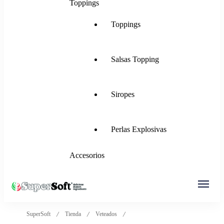
Toppings
Toppings
Salsas Topping
Siropes
Perlas Explosivas
Accesorios
SuperSoft Italia
Mezclas para Helado Suave, Frozen Yogurt,
SuperSoft
Tienda
Veteados
Gelato, Ice Rolls y más.