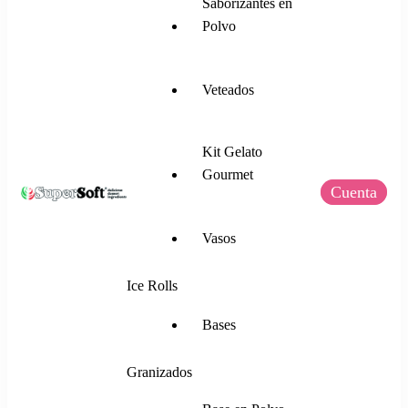
Saborizantes en
Polvo
Veteados
Kit Gelato
Gourmet
Cuenta
SuperSoft Italia
Mezclas para Helado Suave, Frozen Yogurt,
Vasos
Gelato, Ice Rolls y más.
Ice Rolls
Bases
Granizados