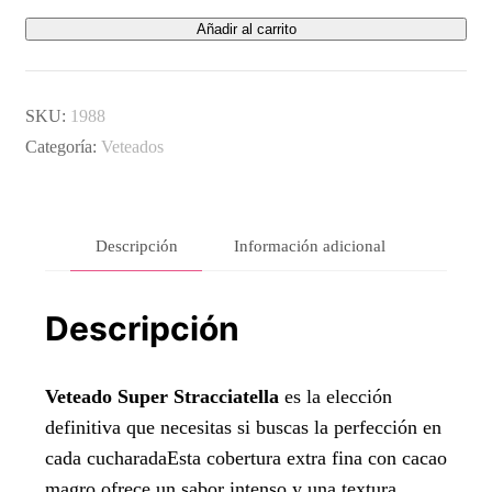
Variegato
Añadir al carrito
/
Veteado
SKU:
1988
Super
Categoría:
Veteados
Stracciatella
4kg
cantidad
Descripción
Información adicional
Descripción
Veteado Super Stracciatella
es la elección
definitiva que necesitas si buscas la perfección en
cada cucharadaEsta cobertura extra fina con cacao
magro ofrece un sabor intenso y una textura