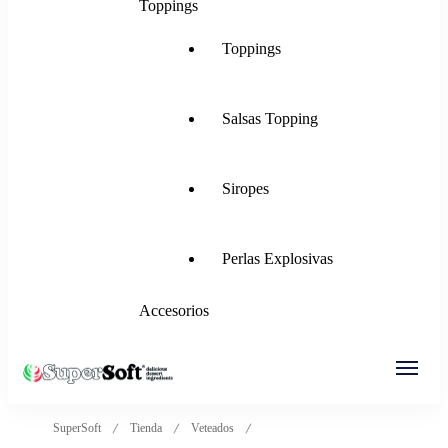
Toppings
Toppings
Salsas Topping
Siropes
Perlas Explosivas
Accesorios
SuperSoft Italia
Mezclas para Helado Suave, Frozen Yogurt,
SuperSoft
Tienda
Veteados
Gelato, Ice Rolls y más.