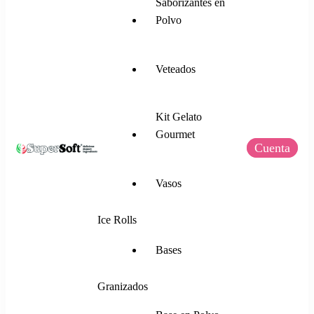
Saborizantes en
Polvo
Veteados
Kit Gelato
Gourmet
Cuenta
SuperSoft Italia
Mezclas para Helado Suave, Frozen Yogurt,
Vasos
Gelato, Ice Rolls y más.
Ice Rolls
Bases
Granizados