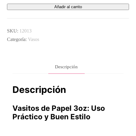
Añadir al carrito
papel
de
3Oz
SKU:
12013
100ml
Categoría:
Vasos
cantidad
Descripción
Descripción
Vasitos de Papel 3oz: Uso
Práctico y Buen Estilo