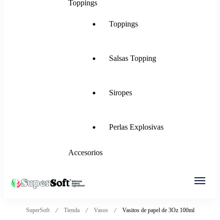
Toppings
Toppings
Salsas Topping
Siropes
Perlas Explosivas
Accesorios
SuperSoft Italia
Mezclas para Helado Suave, Frozen Yogurt,
SuperSoft
Tienda
Vasos
Vasitos de papel de 3Oz 100ml
Gelato, Ice Rolls y más.