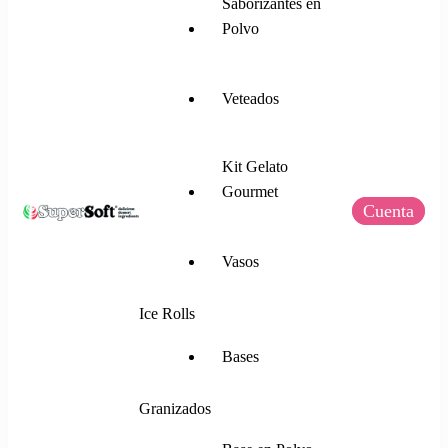
Saborizantes en
Polvo
Veteados
Kit Gelato
Gourmet
Cuenta
SuperSoft Italia
Mezclas para Helado Suave, Frozen Yogurt,
Vasos
Gelato, Ice Rolls y más.
Ice Rolls
Bases
Granizados