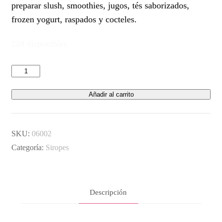
preparar slush, smoothies, jugos, tés saborizados,
frozen yogurt, raspados y cocteles.
228 disponibles
Sirope
de
Añadir al carrito
Fresa
TeaZone™
Envase
SKU:
06002
x
Categoría:
Siropes
1.9
litros
cantidad
Descripción