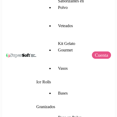
Saborizantes en
Polvo
Veteados
Kit Gelato
Gourmet
Cuenta
SuperSoft Italia
Mezclas para Helado Suave, Frozen Yogurt,
Vasos
Gelato, Ice Rolls y más.
Ice Rolls
Bases
Granizados