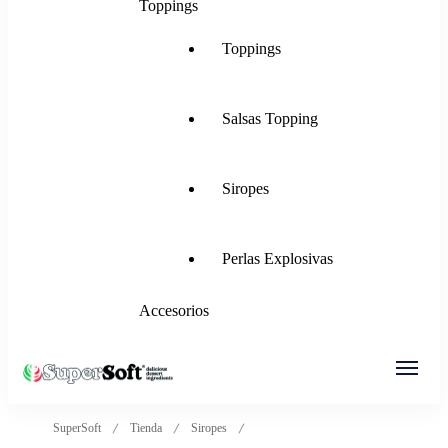
Toppings
Toppings
Salsas Topping
Siropes
Perlas Explosivas
Accesorios
SuperSoft Italia
Mezclas para Helado Suave, Frozen Yogurt,
SuperSoft
Tienda
Siropes
Gelato, Ice Rolls y más.