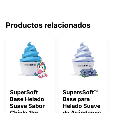
Productos relacionados
SuperSoft
SupersSoft™
Base Helado
Base para
Suave Sabor
Helado Suave
Chicle 1kg
de Arándanos