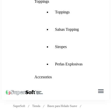
Toppings
Toppings
Salsas Topping
Siropes
Perlas Explosivas
Accesorios
SuperSoft Italia
Mezclas para Helado Suave, Frozen Yogurt,
SuperSoft
Tienda
Bases para Helado Suave
Gelato, Ice Rolls y más.