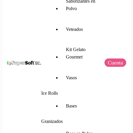
Saborizantes en
Polvo
Veteados
Kit Gelato
Gourmet
Cuenta
SuperSoft Italia
Mezclas para Helado Suave, Frozen Yogurt,
Vasos
Gelato, Ice Rolls y más.
Ice Rolls
Bases
Granizados