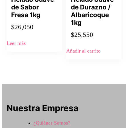
de Sabor
de Durazno /
Fresa 1kg
Albaricoque
1kg
$
26,050
$
25,550
Leer más
Añadir al carrito
Nuestra Empresa
¿Quiénes Somos?