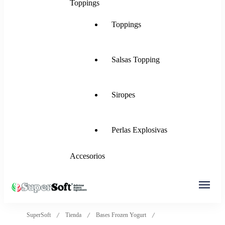
Toppings
Toppings
Salsas Topping
Siropes
Perlas Explosivas
Accesorios
SuperSoft Italia
Mezclas para Helado Suave, Frozen Yogurt,
SuperSoft
Tienda
Bases Frozen Yogurt
Gelato, Ice Rolls y más.