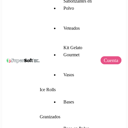
Saborizantes en
Polvo
Veteados
Kit Gelato
Gourmet
Cuenta
SuperSoft Italia
Mezclas para Helado Suave, Frozen Yogurt,
Vasos
Gelato, Ice Rolls y más.
Ice Rolls
Bases
Granizados