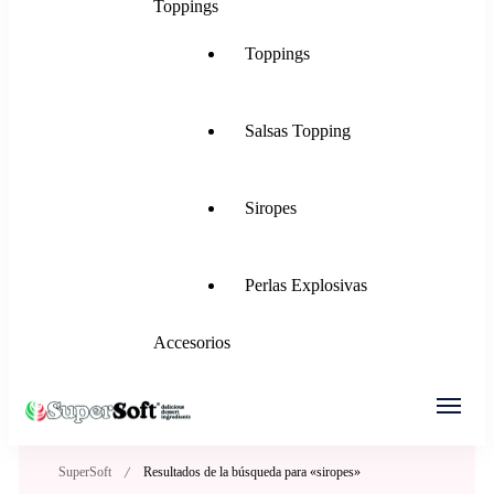
Toppings
Toppings
Salsas Topping
Siropes
Perlas Explosivas
Accesorios
SuperSoft Italia
Mezclas para Helado Suave, Frozen Yogurt,
SuperSoft
Resultados de la búsqueda para «siropes»
Gelato, Ice Rolls y más.