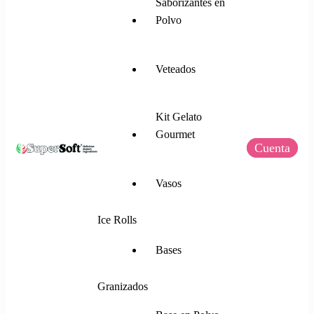
Saborizantes en
Polvo
Veteados
Kit Gelato
Gourmet
Cuenta
SuperSoft Italia
Mezclas para Helado Suave, Frozen Yogurt,
Vasos
Gelato, Ice Rolls y más.
Ice Rolls
Bases
Granizados